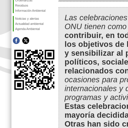
Ordenanzas
Residuos
Información Ambiental
Las celebraciones
Noticias y alertas
Actualidad ambiental
ONU tienen com
Agenda Ambiental
contribuir, en t
los objetivos de
y sensibilizar al
políticos, social
relacionados co
ocasiones para pr
internacionales y 
programas y activ
Estas celebracio
mayoría decidida
Otras han sido c