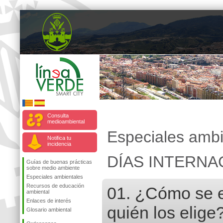
Consulta
medioambiental
Especiales ambi
Notifica tu
incidencia
DÍAS INTERNA
Guías de buenas prácticas
sobre medio ambiente
Especiales ambientales
Recursos de educación
01. ¿Cómo se e
ambiental
Enlaces de interés
quién los elige
Glosario ambiental