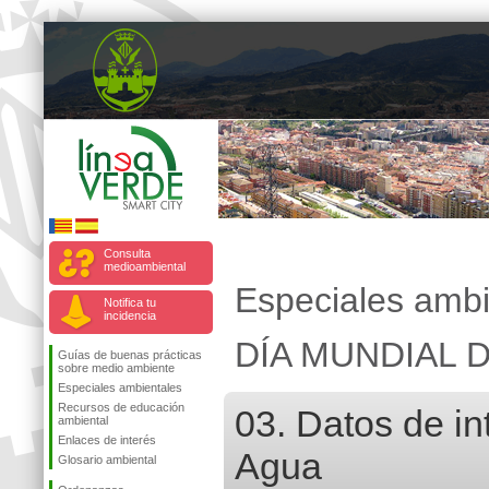
Consulta
medioambiental
Especiales ambi
Notifica tu
incidencia
DÍA MUNDIAL 
Guías de buenas prácticas
sobre medio ambiente
Especiales ambientales
Recursos de educación
03. Datos de i
ambiental
Enlaces de interés
Agua
Glosario ambiental