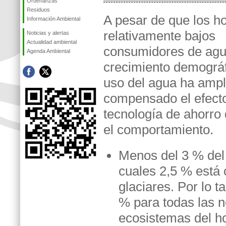
Ordenanzas
Residuos
A pesar de que los h
Información Ambiental
relativamente bajos
Noticias y alertas
Actualidad ambiental
consumidores de agu
Agenda Ambiental
crecimiento demográf
uso del agua ha ampl
compensado el efecto
tecnología de ahorro
el comportamiento.
Menos del 3 % del 
cuales 2,5 % está c
glaciares. Por lo 
% para todas las n
ecosistemas del h