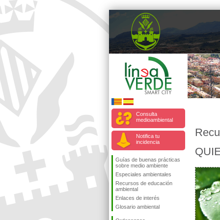
Consulta
medioambiental
Recu
Notifica tu
incidencia
QUI
Guías de buenas prácticas
sobre medio ambiente
Especiales ambientales
Recursos de educación
ambiental
Enlaces de interés
Glosario ambiental