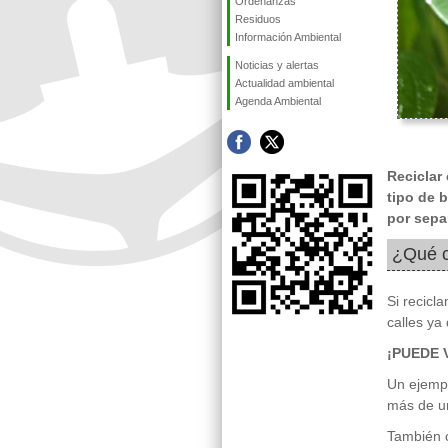
Ordenanzas
Residuos
Información Ambiental
Noticias y alertas
Actualidad ambiental
Agenda Ambiental
Reciclar
tipo de 
por sepa
¿Qué c
Si recicl
calles ya
¡PUEDE 
Un ejempl
más de u
También 