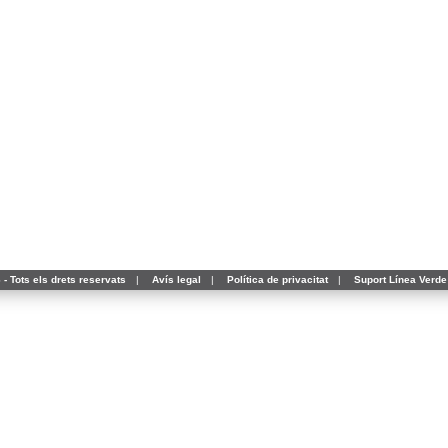
- Tots els drets reservats
|
Avís legal
|
Política de privacitat
|
Suport Línea Verde