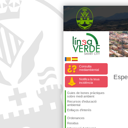
Consulta
mediambiental
Espe
Notifica la teua
incidència
Guies de bones pràctiques
sobre medi ambient
Recursos d'educació
ambiental
Enllaços d'interès
Ordenances
Residus