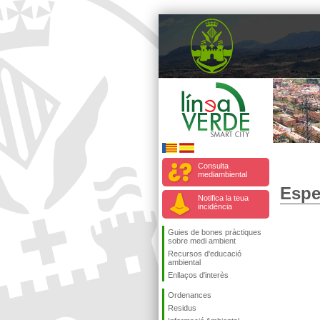
Consulta
mediambiental
Espe
Notifica la teua
incidència
Guies de bones pràctiques
sobre medi ambient
Recursos d'educació
ambiental
Enllaços d'interès
Ordenances
Residus