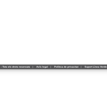
- Tots els drets reservats
|
Avís legal
|
Política de privacitat
|
Suport Línea Verde