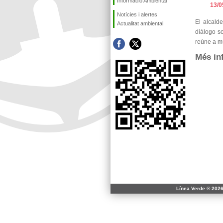
Informació Ambiental
13/0
Notícies i alertes
El alcald
Actualitat ambiental
diálogo s
reúne a m
Més in
Línea Verde ® 2026 