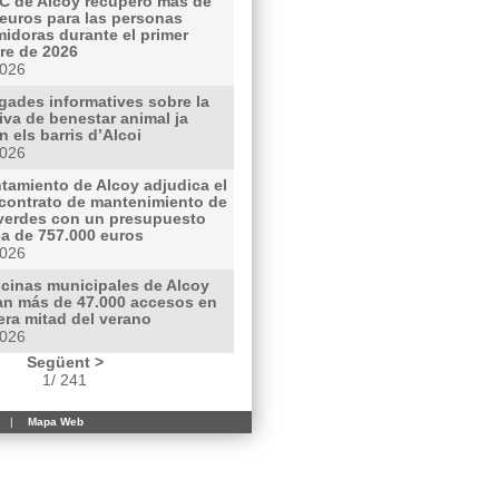
C de Alcoy recuperó más de
 euros para las personas
idoras durante el primer
re de 2026
2026
gades informatives sobre la
iva de benestar animal ja
n els barris d’Alcoi
2026
ntamiento de Alcoy adjudica el
contrato de mantenimiento de
verdes con un presupuesto
ca de 757.000 euros
2026
scinas municipales de Alcoy
ran más de 47.000 accesos en
era mitad del verano
2026
Següent >
1/ 241
|
Mapa Web