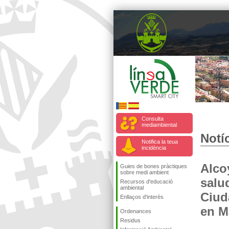
Consulta
mediambiental
Notíc
Notifica la teua
incidència
Alco
Guies de bones pràctiques
sobre medi ambient
salu
Recursos d'educació
ambiental
Ciud
Enllaços d'interès
en M
Ordenances
Residus