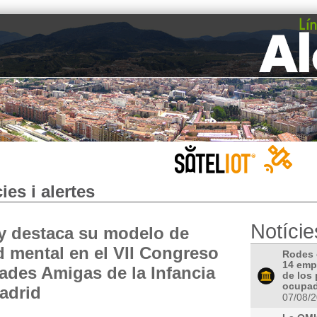
ies i alertes
Notície
y destaca su modelo de
d mental en el VII Congreso
Rodes 
14 emp
ades Amigas de la Infancia
de los
ocupa
adrid
07/08/