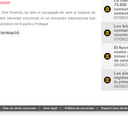
La OMI
5/2026
74.600
consum
e, Toni Francés, ha sido el encargado de abrir el espacio de
semest
07/08/
obre bienestar emocional en un encuentro internacional que
unicipios de España y Portugal
Les bri
normat
formació
recorre
07/08/
El Ayu
nuevo 
zonas 
de cer
06/08/
Las pi
regist
la prim
06/08/
- Tots els drets reservats
|
Avís legal
|
Política de privacitat
|
Suport Línea Verde