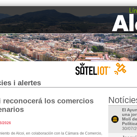
ies i alertes
Notície
i reconocerá los comercios
enarios
El Ayu
una jo
Molí de
3/2026
Polític
30/07/
miento de Alcoi, en colaboración con la Cámara de Comercio,