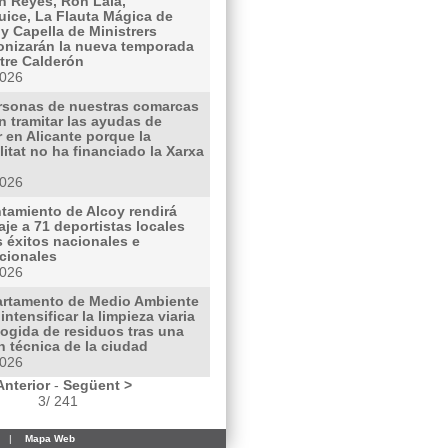
n Reyes, Ron Lalá,
uice, La Flauta Mágica de
y Capella de Ministrers
onizarán la nueva temporada
tre Calderón
2026
rsonas de nuestras comarcas
n tramitar las ayudas de
r en Alicante porque la
itat no ha financiado la Xarxa
2026
ntamiento de Alcoy rendirá
je a 71 deportistas locales
 éxitos nacionales e
acionales
2026
artamento de Medio Ambiente
 intensificar la limpieza viaria
cogida de residuos tras una
n técnica de la ciudad
2026
Anterior
-
Següent >
3/ 241
|
Mapa Web