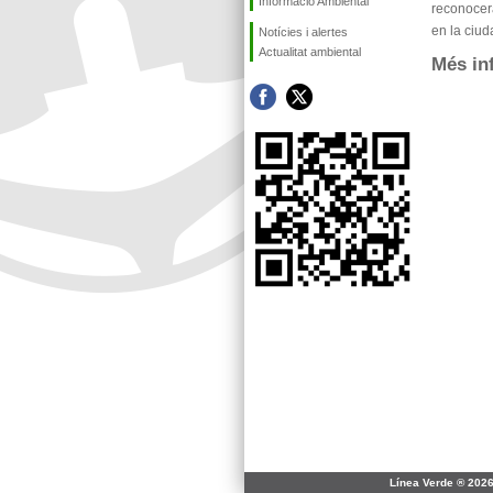
Informació Ambiental
reconocer
en la ciud
Notícies i alertes
Actualitat ambiental
Més in
Línea Verde ® 2026 