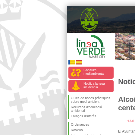
Consulta
mediambiental
Notíc
Notifica la teua
incidència
Alco
Guies de bones pràctiques
sobre medi ambient
cent
Recursos d'educació
ambiental
Enllaços d'interès
12/0
Ordenances
Residus
El Ayunta