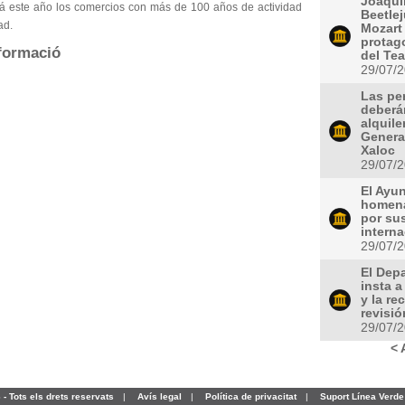
Joaquí
á este año los comercios con más de 100 años de actividad
Beetlej
ad.
Mozart 
protag
formació
del Tea
29/07/
Las pe
deberá
alquile
General
Xaloc
29/07/
El Ayu
homena
por sus
intern
29/07/
El Dep
insta a
y la re
revisió
29/07/
< 
- Tots els drets reservats
|
Avís legal
|
Política de privacitat
|
Suport Línea Verde